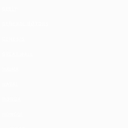
GEELY
GENERAL MOTORS
GENESIS
GREAT WALL
HAIMA
HAVAL
HONDA
HONGQI