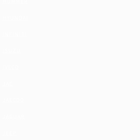
HUMMER
HYUNDAI
INFINITI
ISUZU
IVECO
JAC
JAECOO
JAGUAR
JEEP