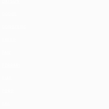
DATSUN
DODGE
DONGFENG
EXEED
FAW
FERRARI
FIAT
FORD
GAC