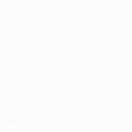
SUZUKI
TATA
TATRA
TOYOTA
VM MOTORI
VOLKSWAGEN
VOLVO
VORTEX
VOYAH