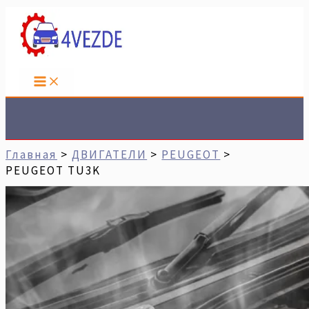
Перейти
Имя*
Email*
Сайт
К
Содержимому
Поиск
Главная
ДВИГАТЕЛИ
PEUGEOT
PEUGEOT TU3K