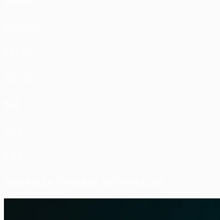
WEICHAI
ZEEKR
ZOTYE
ВАЗ
ЗМЗ
ЯМЗ
Двигатели Грузовых Автомобилей