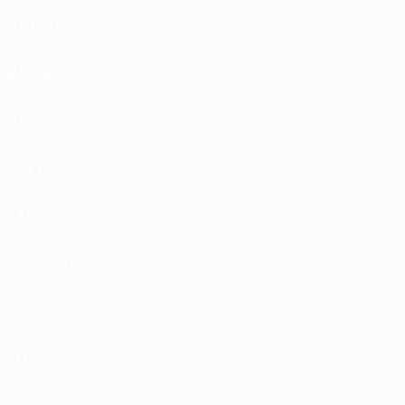
DATSUN
DODGE
DONGFENG
EXEED
FAW
FERRARI
FIAT
FORD