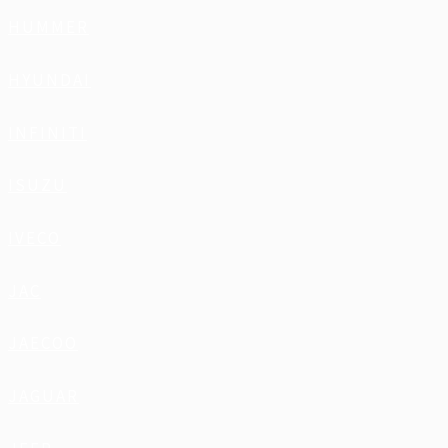
HUMMER
HYUNDAI
INFINITI
ISUZU
IVECO
JAC
JAECOO
JAGUAR