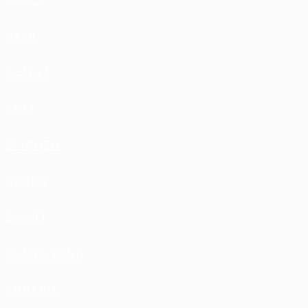
ROVER
SAAB
SCANIA
SEAT
SITROEN
SKODA
SMART
SSANG YONG
SUBARU