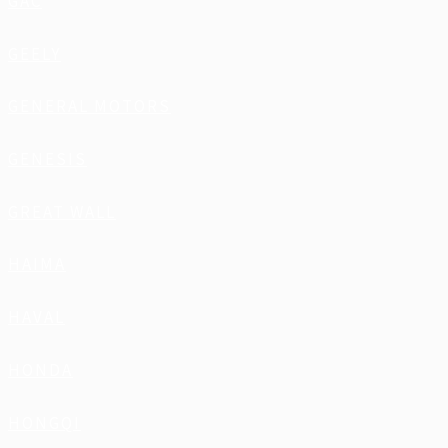
GAC
GEELY
GENERAL MOTORS
GENESIS
GREAT WALL
HAIMA
HAVAL
HONDA
HONGQI