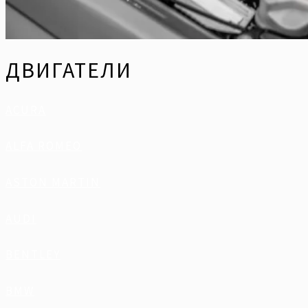
ДВИГАТЕЛИ
ACURA
ALFA ROMEO
ASTON MARTIN
AUDI
BENTLEY
BMW