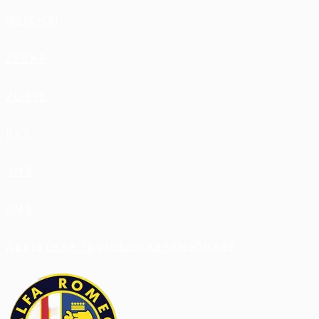
WEICHAI
ZEEKR
ZOTYE
ВАЗ
ЗМЗ
ЯМЗ
Двигатели Грузовых Автомобилей