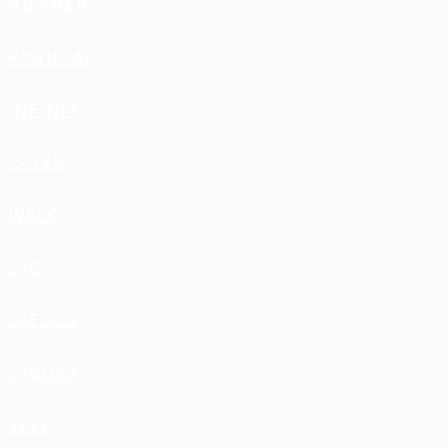
HUMMER
HYUNDAI
INFINITI
ISUZU
IVECO
JAC
JAECOO
JAGUAR
JEEP