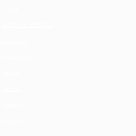
GEELY
GENERAL MOTORS
GENESIS
GREAT WALL
HAIMA
HAVAL
HONDA
HONGQI