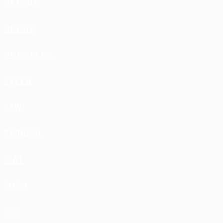
DATSUN
DODGE
DONGFENG
EXEED
FAW
FERRARI
FIAT
FORD
GAC