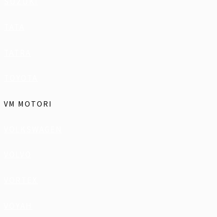
SUZUKI
TATA
TATRA
TOYOTA
VM MOTORI
VOLKSWAGEN
VOLVO
VORTEX
VOYAH