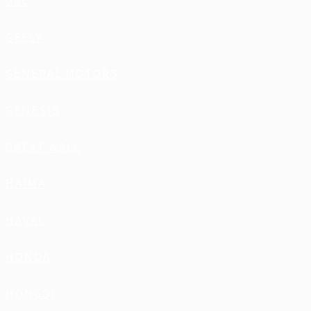
GAC
GEELY
GENERAL MOTORS
GENESIS
GREAT WALL
HAIMA
HAVAL
HONDA
HONGQI