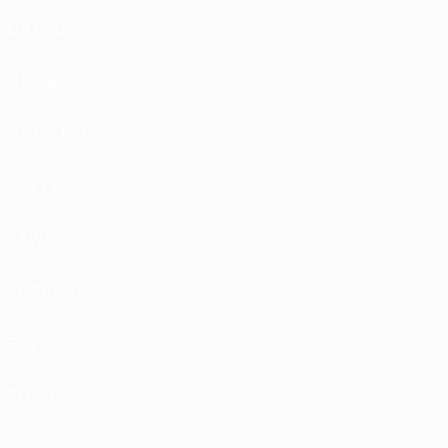
DATSUN
DODGE
DONGFENG
EXEED
FAW
FERRARI
FIAT
FORD