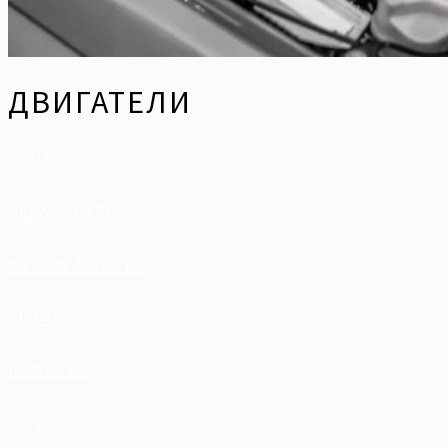
ДВИГАТЕЛИ
ACURA
ALFA ROMEO
ASTON MARTIN
AUDI
BENTLEY
BMW