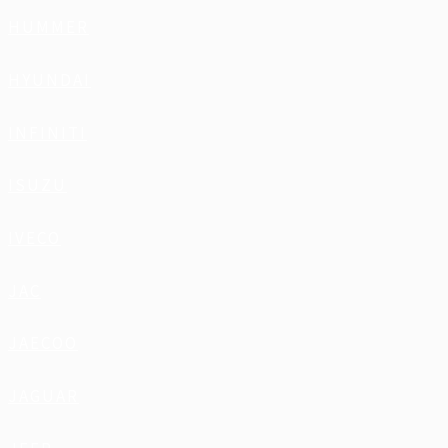
HUMMER
HYUNDAI
INFINITI
ISUZU
IVECO
JAC
JAECOO
JAGUAR