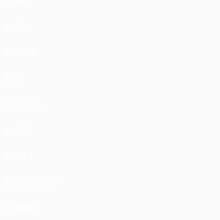
ROVER
SAAB
SCANIA
SEAT
SITROEN
SKODA
SMART
SSANG YONG
SUBARU