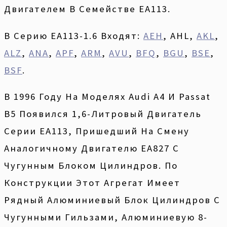
Двигателем В Семействе EA113.
В Серию EA113-1.6 Входят:
AEH
, AHL,
AKL
,
ALZ
,
ANA
,
APF
,
ARM
,
AVU
,
BFQ
,
BGU
,
BSE
,
BSF
.
В 1996 Году На Моделях Audi A4 И Passat
B5 Появился 1,6-Литровый Двигатель
Серии EA113, Пришедший На Смену
Аналогичному Двигателю EA827 С
Чугунным Блоком Цилиндров. По
Конструкции Этот Агрегат Имеет
Рядный Алюминиевый Блок Цилиндров С
Чугунными Гильзами, Алюминиевую 8-