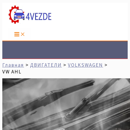
Перейти
Имя*
Email*
Сайт
К
Содержимому
Поиск
Главная
ДВИГАТЕЛИ
VOLKSWAGEN
VW AHL