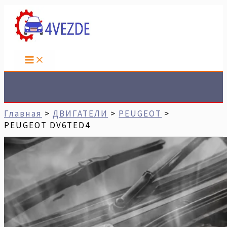
Перейти
Имя*
Email*
Сайт
К
Содержимому
Поиск
Главная
ДВИГАТЕЛИ
PEUGEOT
PEUGEOT DV6TED4