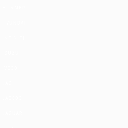
HUMMER
HYUNDAI
INFINITI
ISUZU
IVECO
JAC
JAECOO
JAGUAR