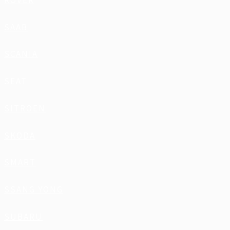
ROVER
SAAB
SCANIA
SEAT
SITROEN
SKODA
SMART
SSANG YONG
SUBARU