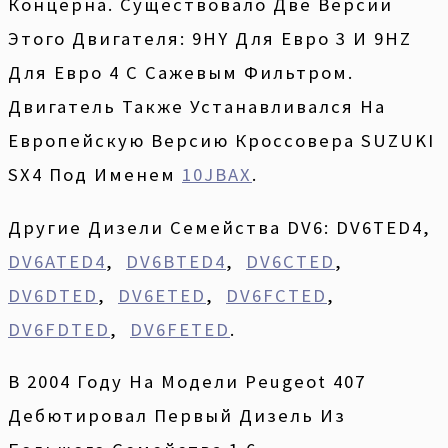
Концерна. Существовало Две Версии
Этого Двигателя: 9HY Для Евро 3 И 9HZ
Для Евро 4 С Сажевым Фильтром.
Двигатель Также Устанавливался На
Европейскую Версию Кроссовера SUZUKI
SX4 Под Именем
10JBAX
.
Другие Дизели Семейства DV6: DV6TED4,
DV6ATED4
,
DV6BTED4
,
DV6CTED
,
DV6DTED
,
DV6ETED
,
DV6FCTED
,
DV6FDTED
,
DV6FETED
.
В 2004 Году На Модели Peugeot 407
Дебютировал Первый Дизель Из