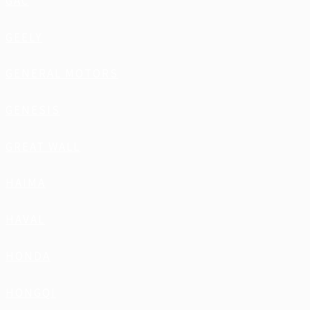
GAC
GEELY
GENERAL MOTORS
GENESIS
GREAT WALL
HAIMA
HAVAL
HONDA
HONGQI