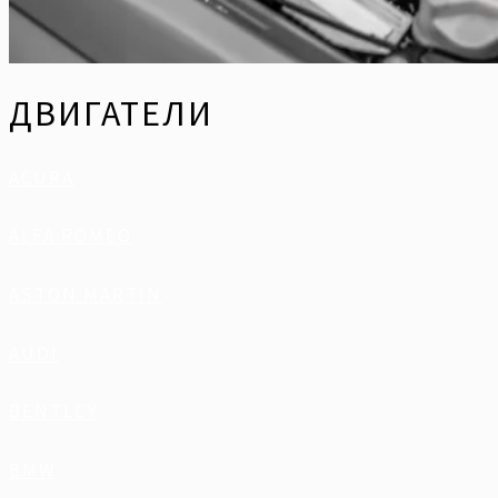
ДВИГАТЕЛИ
ACURA
ALFA ROMEO
ASTON MARTIN
AUDI
BENTLEY
BMW