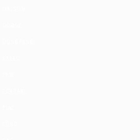
DATSUN
DODGE
DONGFENG
EXEED
FAW
FERRARI
FIAT
FORD