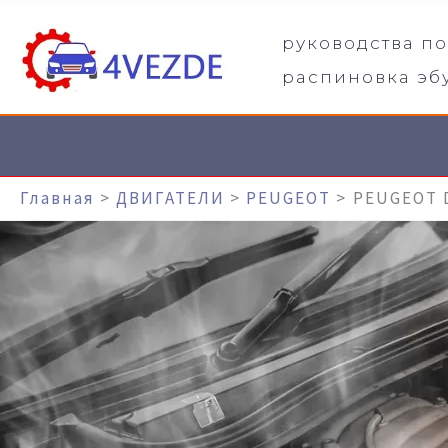
Перейти
руководства п
К
распиновка эб
Содержимому
Главная
ДВИГАТЕЛИ
PEUGEOT
PEUGEOT 