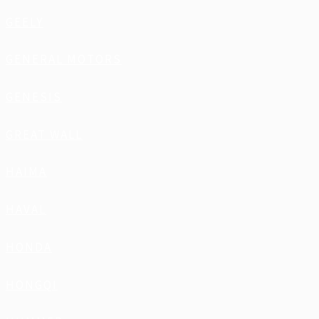
GEELY
GENERAL MOTORS
GENESIS
GREAT WALL
HAIMA
HAVAL
HONDA
HONGQI