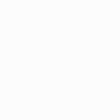
SUZUKI
TATA
TATRA
TOYOTA
VM MOTORI
VOLKSWAGEN
VOLVO
VORTEX
VOYAH