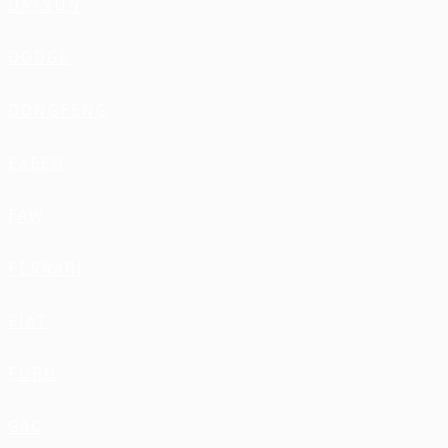
DATSUN
DODGE
DONGFENG
EXEED
FAW
FERRARI
FIAT
FORD
GAC