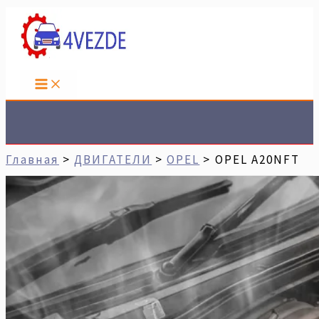
Перейти
Имя*
Email*
Сайт
К
Содержимому
Поиск
Главная
ДВИГАТЕЛИ
OPEL
OPEL A20NFT