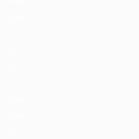
HUMMER
HYUNDAI
INFINITI
ISUZU
IVECO
JAC
JAECOO
JAGUAR
JEEP