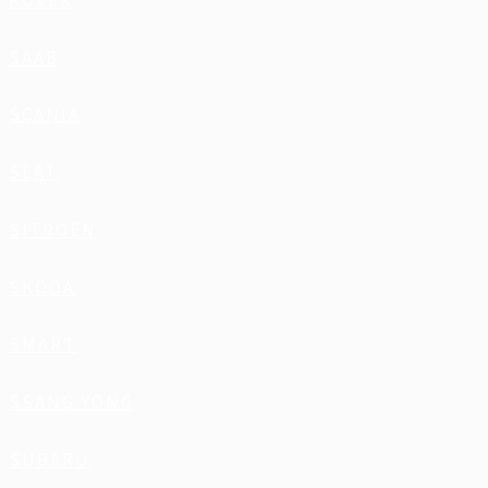
ROVER
SAAB
SCANIA
SEAT
SITROEN
SKODA
SMART
SSANG YONG
SUBARU