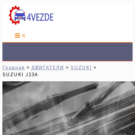
Перейти
Имя*
Email*
Сайт
К
Содержимому
Поиск
Главная
ДВИГАТЕЛИ
SUZUKI
SUZUKI J23A