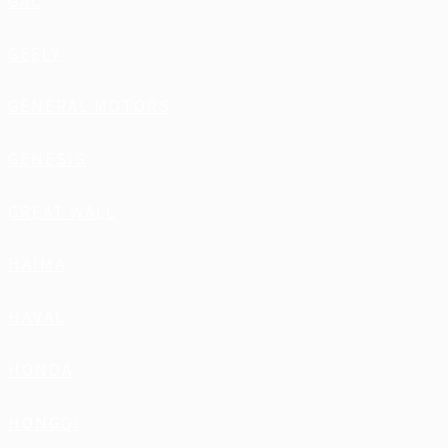
GAC
GEELY
GENERAL MOTORS
GENESIS
GREAT WALL
HAIMA
HAVAL
HONDA
HONGQI