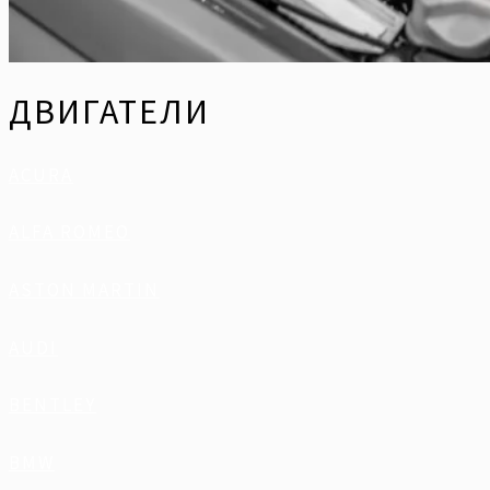
ДВИГАТЕЛИ
ACURA
ALFA ROMEO
ASTON MARTIN
AUDI
BENTLEY
BMW