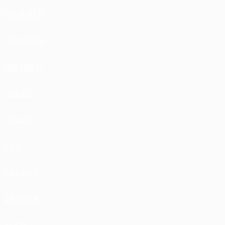
HUMMER
HYUNDAI
INFINITI
ISUZU
IVECO
JAC
JAECOO
JAGUAR