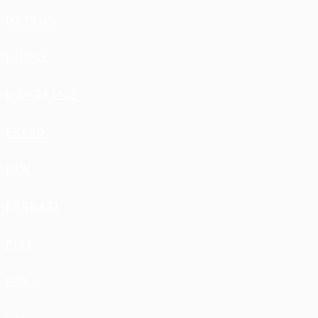
DATSUN
DODGE
DONGFENG
EXEED
FAW
FERRARI
FIAT
FORD