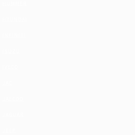
HUMMER
HYUNDAI
INFINITI
ISUZU
IVECO
JAC
JAECOO
JAGUAR
JEEP