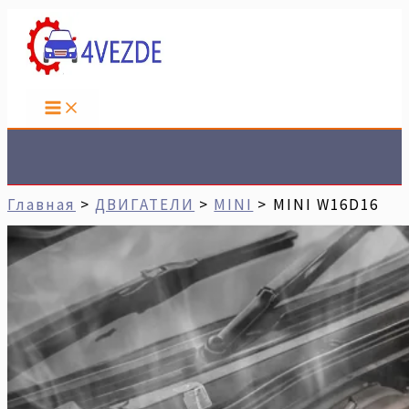
Перейти
Имя*
Email*
Сайт
К
Содержимому
Поиск
Главная
ДВИГАТЕЛИ
MINI
MINI W16D16