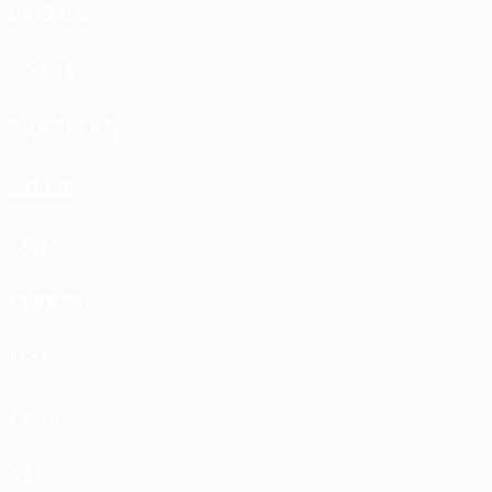
DATSUN
DODGE
DONGFENG
EXEED
FAW
FERRARI
FIAT
FORD
GAC