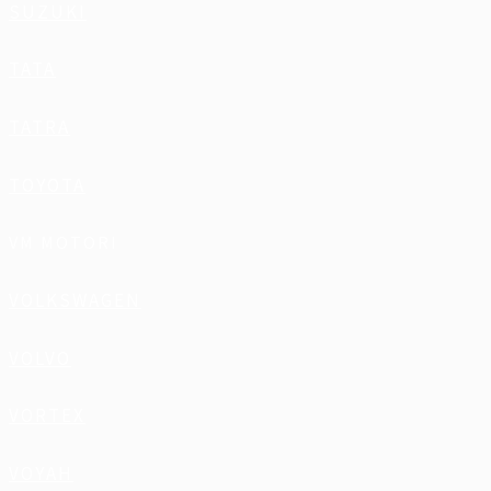
SUZUKI
TATA
TATRA
TOYOTA
VM MOTORI
VOLKSWAGEN
VOLVO
VORTEX
VOYAH