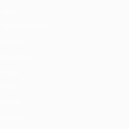
GEELY
GENERAL MOTORS
GENESIS
GREAT WALL
HAIMA
HAVAL
HONDA
HONGQI