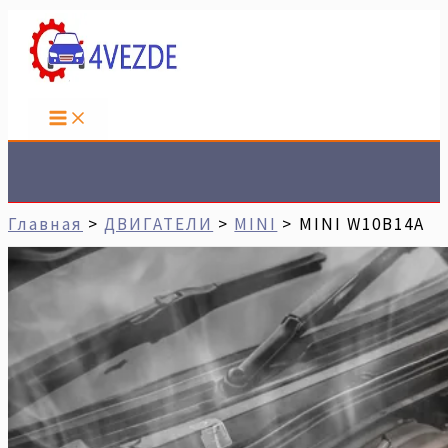
Перейти
Имя*
Email*
Сайт
К
Содержимому
Поиск
Главная
ДВИГАТЕЛИ
MINI
MINI W10B14A