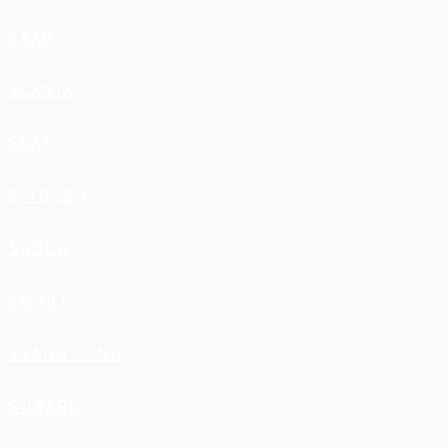
SAAB
SCANIA
SEAT
SITROEN
SKODA
SMART
SSANG YONG
SUBARU