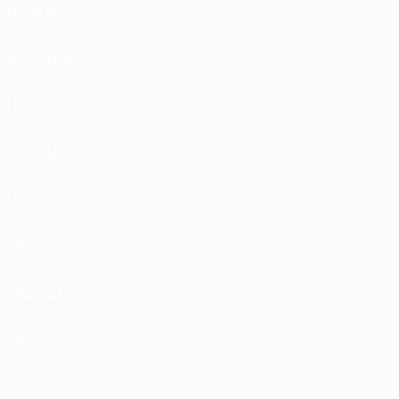
HUMMER
HYUNDAI
INFINITI
ISUZU
IVECO
JAC
JAECOO
JAGUAR
JEEP