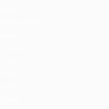
GEELY
GENERAL MOTORS
GENESIS
GREAT WALL
HAIMA
HAVAL
HONDA
HONGQI