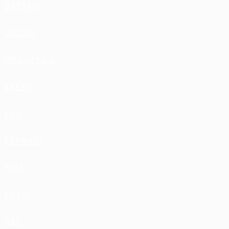
DATSUN
DODGE
DONGFENG
EXEED
FAW
FERRARI
FIAT
FORD
GAC