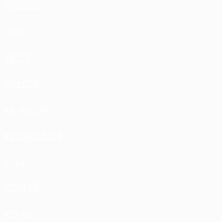
SUZUKI
TATA
TATRA
TOYOTA
VM MOTORI
VOLKSWAGEN
VOLVO
VORTEX
VOYAH