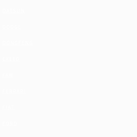
DATSUN
DODGE
DONGFENG
EXEED
FAW
FERRARI
FIAT
FORD