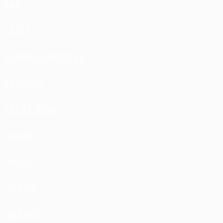
GAC
GEELY
GENERAL MOTORS
GENESIS
GREAT WALL
HAIMA
HAVAL
HONDA
HONGQI