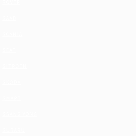
ROVER
SAAB
SCANIA
SEAT
SITROEN
SKODA
SMART
SSANG YONG
SUBARU