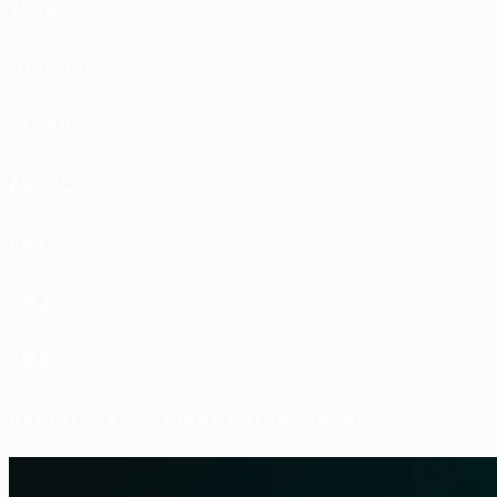
VOYAH
WEICHAI
ZEEKR
ZOTYE
ВАЗ
ЗМЗ
ЯМЗ
Двигатели Грузовых Автомобилей