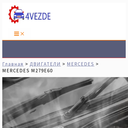
Перейти
Имя*
Email*
Сайт
К
Содержимому
Поиск
Главная
ДВИГАТЕЛИ
MERCEDES
MERCEDES M279E60