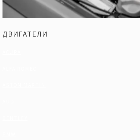
ДВИГАТЕЛИ
ACURA
ALFA ROMEO
ASTON MARTIN
AUDI
BENTLEY
BMW