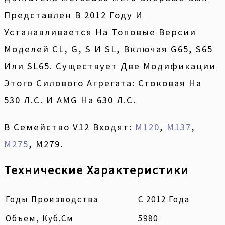
Представлен В 2012 Году И
Устанавливается На Топовые Версии
Моделей CL, G, S И SL, Включая G65, S65
Или SL65. Существует Две Модификации
Этого Силового Агрегата: Стоковая На
530 Л.с. И AMG На 630 Л.с.
В Семейство V12 Входят:
M120
,
M137
,
M275
, M279.
Технические Характеристики
Годы Производства
С 2012 Года
Объем, Куб.см
5980