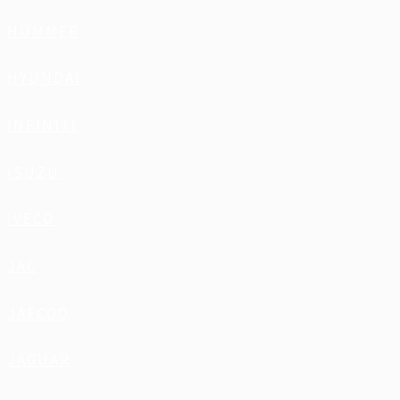
HUMMER
HYUNDAI
INFINITI
ISUZU
IVECO
JAC
JAECOO
JAGUAR