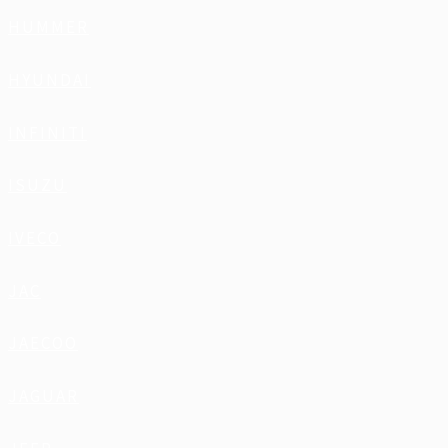
HUMMER
HYUNDAI
INFINITI
ISUZU
IVECO
JAC
JAECOO
JAGUAR