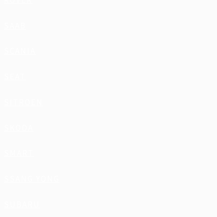
ROVER
SAAB
SCANIA
SEAT
SITROEN
SKODA
SMART
SSANG YONG
SUBARU