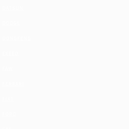
DATSUN
DODGE
DONGFENG
EXEED
FAW
FERRARI
FIAT
FORD