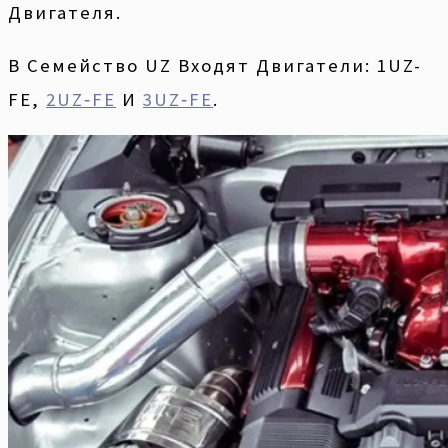
Двигателя.
В Семейство UZ Входят Двигатели: 1UZ-
FE,
2UZ‑FE
И
3UZ‑FE
.