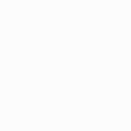
GAC
GEELY
GENERAL MOTORS
GENESIS
GREAT WALL
HAIMA
HAVAL
HONDA
HONGQI