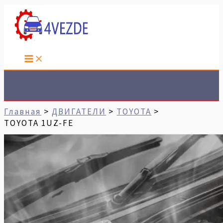
Перейти
Имя*
Email*
Сайт
К
Содержимому
Поиск
Главная
ДВИГАТЕЛИ
TOYOTA
TOYOTA 1UZ-FE