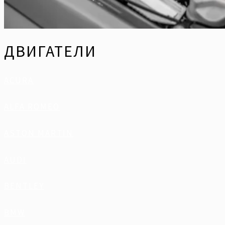
ДВИГАТЕЛИ
ACURA
ALFA ROMEO
ASTON MARTIN
AUDI
BENTLEY
BMW