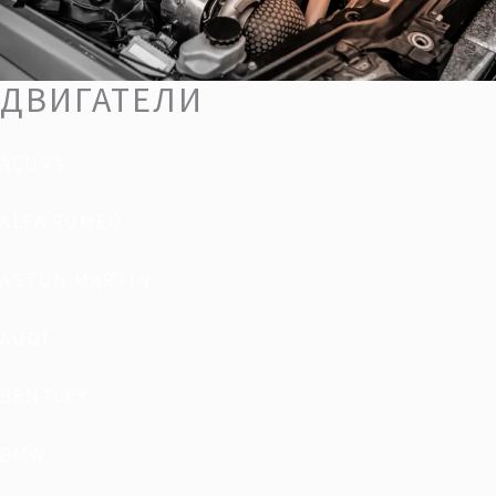
ДВИГАТЕЛИ
ACURA
ALFA ROMEO
ASTON MARTIN
AUDI
BENTLEY
BMW