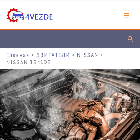
Перейти
К
Содержимому
Пои
Главная
ДВИГАТЕЛИ
NISSAN
NISSAN TB48DE