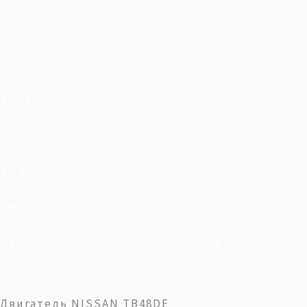
WEICHAI
ZEEKR
ZOTYE
ВАЗ
ЗМЗ
ЯМЗ
Двигатели Грузовых Автомобилей
Двигатель NISSAN TB48DE