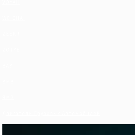
VOYAH
WEICHAI
ZEEKR
ZOTYE
ВАЗ
ЗМЗ
ЯМЗ
Двигатели Грузовых Автомобилей