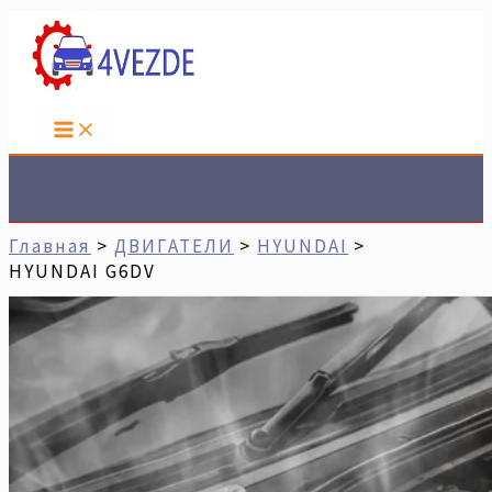
Перейти
Имя*
Email*
Сайт
К
Содержимому
Поиск
Главная
ДВИГАТЕЛИ
HYUNDAI
HYUNDAI G6DV