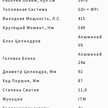
Рабочий Объем, Куб.см
3470
Топливная Система
GDi + MPi
Выходная Мощность, Л.с.
415
Крутящий Момент, Нм
549
Алюминий
Блок Цилиндров
V6
Алюминий
Головка Блока
24в
Диаметр Цилиндра, Мм
92
Ход Поршня, Мм
87
Степень Сжатия
11,0
Функции
ITM