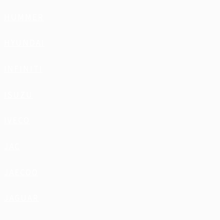
HUMMER
HYUNDAI
INFINITI
ISUZU
IVECO
JAC
JAECOO
JAGUAR