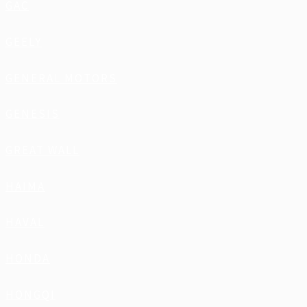
GAC
GEELY
GENERAL MOTORS
GENESIS
GREAT WALL
HAIMA
HAVAL
HONDA
HONGQI