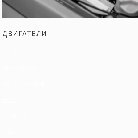
ДВИГАТЕЛИ
ACURA
ALFA ROMEO
ASTON MARTIN
AUDI
BENTLEY
BMW