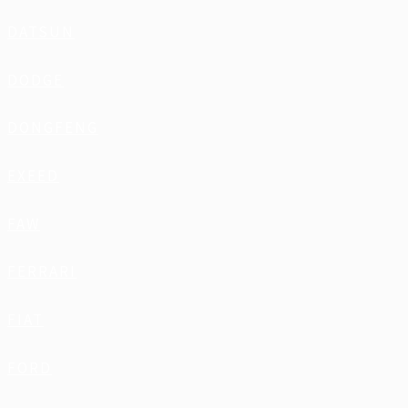
DATSUN
DODGE
DONGFENG
EXEED
FAW
FERRARI
FIAT
FORD