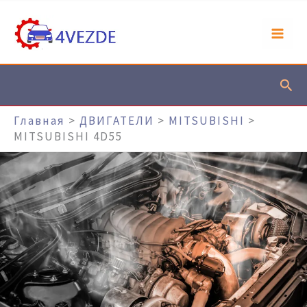
Перейти
К
Содержимому
Пои
Главная
ДВИГАТЕЛИ
MITSUBISHI
MITSUBISHI 4D55