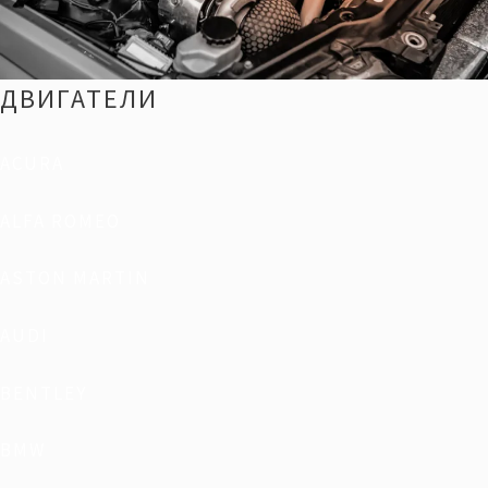
ДВИГАТЕЛИ
ACURA
ALFA ROMEO
ASTON MARTIN
AUDI
BENTLEY
BMW