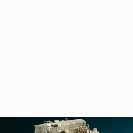
WEICHAI
ZEEKR
ZOTYE
ВАЗ
ЗМЗ
ЯМЗ
Двигатели Грузовых Автомобилей