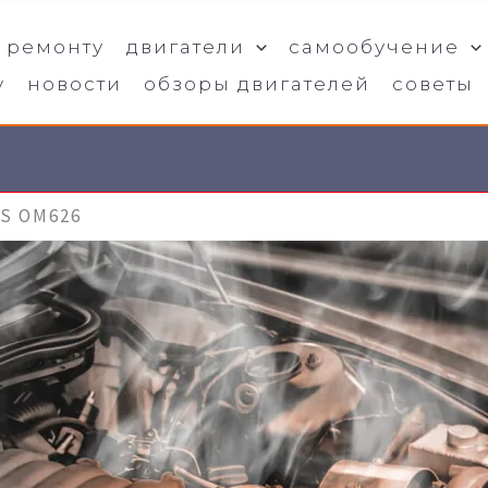
о ремонту
двигатели
самообучение
у
новости
обзоры двигателей
советы
S OM626