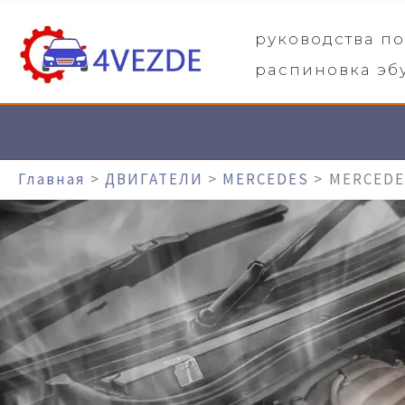
Перейти
руководства п
К
распиновка эб
Содержимому
Главная
ДВИГАТЕЛИ
MERCEDES
MERCEDE