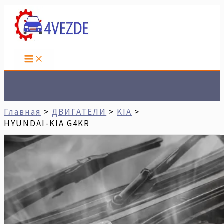
Перейти
Имя*
Email*
Сайт
К
Содержимому
Поиск
Главная
ДВИГАТЕЛИ
KIA
HYUNDAI-KIA G4KR