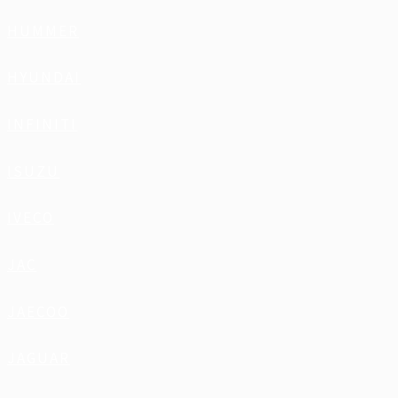
HUMMER
HYUNDAI
INFINITI
ISUZU
IVECO
JAC
JAECOO
JAGUAR