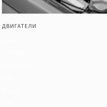
ДВИГАТЕЛИ
ACURA
ALFA ROMEO
ASTON MARTIN
AUDI
BENTLEY
BMW