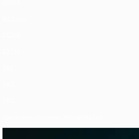
VOYAH
WEICHAI
ZEEKR
ZOTYE
ВАЗ
ЗМЗ
ЯМЗ
Двигатели Грузовых Автомобилей