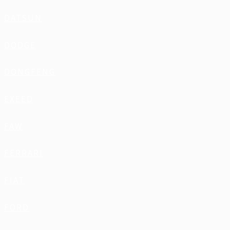
DATSUN
DODGE
DONGFENG
EXEED
FAW
FERRARI
FIAT
FORD