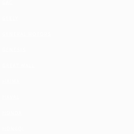
GAC
GEELY
GENERAL MOTORS
GENESIS
GREAT WALL
HAIMA
HAVAL
HONDA
HONGQI