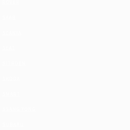
ROVER
SAAB
SCANIA
SEAT
SITROEN
SKODA
SMART
SSANG YONG
SUBARU