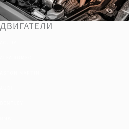
ДВИГАТЕЛИ
ACURA
ALFA ROMEO
ASTON MARTIN
AUDI
BENTLEY
BMW