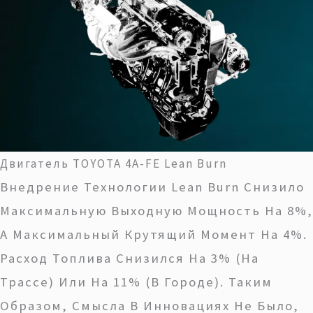
Двигатель TOYOTA 4A-FE Lean Burn
Внедрение Технологии Lean Burn Снизило
Максимальную Выходную Мощность На 8%,
А Максимальный Крутящий Момент На 4%.
Расход Топлива Снизился На 3% (на
Трассе) Или На 11% (в Городе). Таким
Образом, Смысла В Инновациях Не Было,