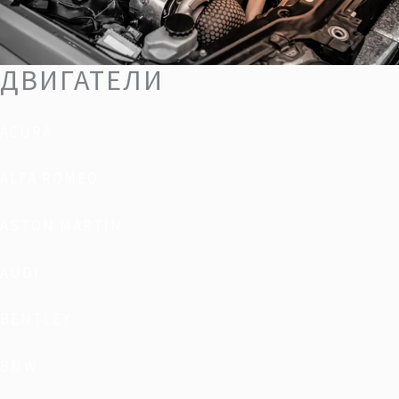
ДВИГАТЕЛИ
ACURA
ALFA ROMEO
ASTON MARTIN
AUDI
BENTLEY
BMW