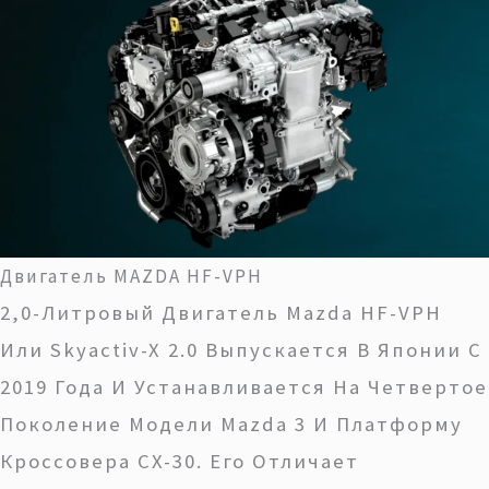
Двигатель MAZDA HF-VPH
2,0-Литровый Двигатель Mazda HF-VPH
Или Skyactiv-X 2.0 Выпускается В Японии С
2019 Года И Устанавливается На Четвертое
Поколение Модели Mazda 3 И Платформу
Кроссовера CX-30. Его Отличает