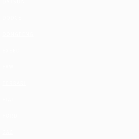
DATSUN
DODGE
DONGFENG
EXEED
FAW
FERRARI
FIAT
FORD
GAC