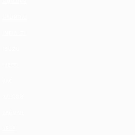
HUMMER
HYUNDAI
INFINITI
ISUZU
IVECO
JAC
JAECOO
JAGUAR
JEEP