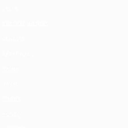
GEELY
GENERAL MOTORS
GENESIS
GREAT WALL
HAIMA
HAVAL
HONDA
HONGQI