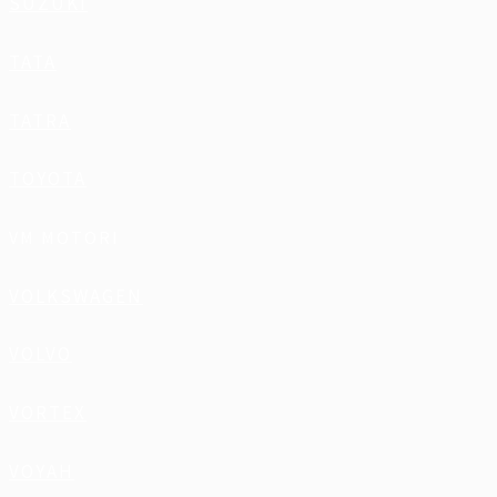
SUZUKI
TATA
TATRA
TOYOTA
VM MOTORI
VOLKSWAGEN
VOLVO
VORTEX
VOYAH