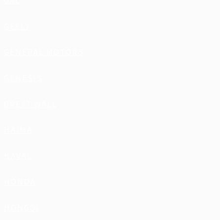
GAC
GEELY
GENERAL MOTORS
GENESIS
GREAT WALL
HAIMA
HAVAL
HONDA
HONGQI