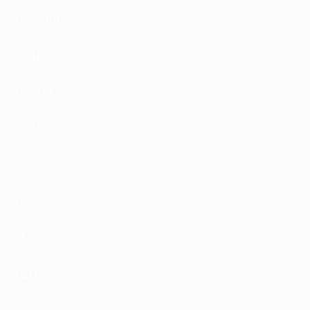
HUMMER
HYUNDAI
INFINITI
ISUZU
IVECO
JAC
JAECOO
JAGUAR