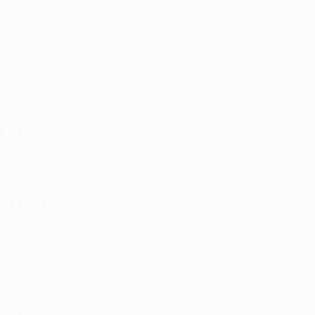
DATSUN
DODGE
DONGFENG
EXEED
FAW
FERRARI
FIAT
FORD