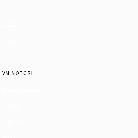
SUZUKI
TATA
TATRA
TOYOTA
VM MOTORI
VOLKSWAGEN
VOLVO
VORTEX
VOYAH