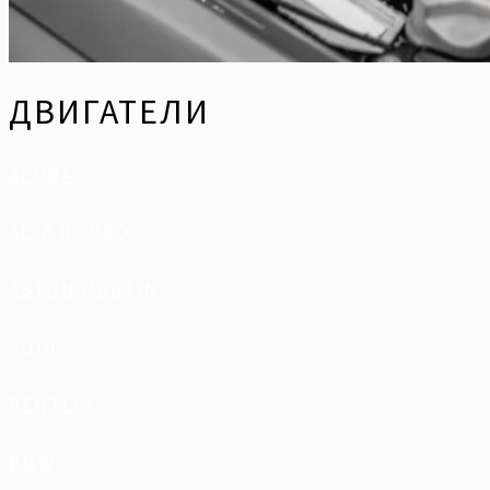
ДВИГАТЕЛИ
ACURA
ALFA ROMEO
ASTON MARTIN
AUDI
BENTLEY
BMW