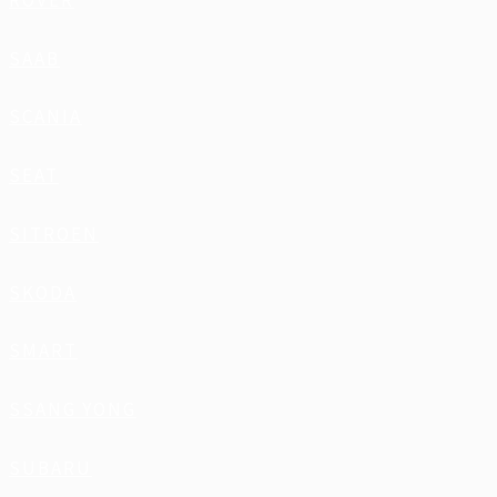
ROVER
SAAB
SCANIA
SEAT
SITROEN
SKODA
SMART
SSANG YONG
SUBARU