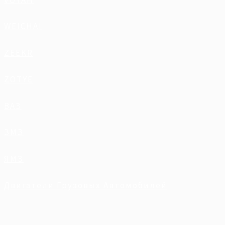
WEICHAI
ZEEKR
ZOTYE
ВАЗ
ЗМЗ
ЯМЗ
Двигатели Грузовых Автомобилей