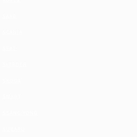
ROVER
SAAB
SCANIA
SEAT
SITROEN
SKODA
SMART
SSANG YONG
SUBARU