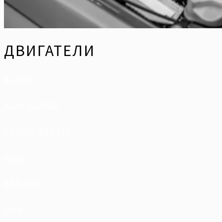
ДВИГАТЕЛИ
ACURA
ALFA ROMEO
ASTON MARTIN
AUDI
BENTLEY
BMW