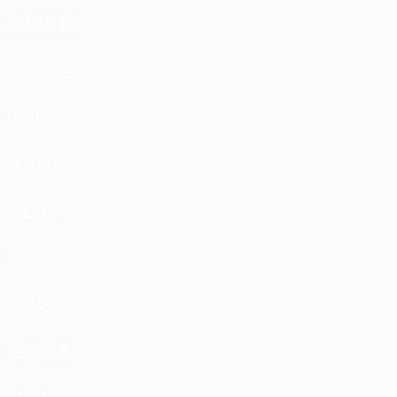
HUMMER
HYUNDAI
INFINITI
ISUZU
IVECO
JAC
JAECOO
JAGUAR