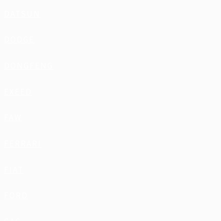
DATSUN
DODGE
DONGFENG
EXEED
FAW
FERRARI
FIAT
FORD