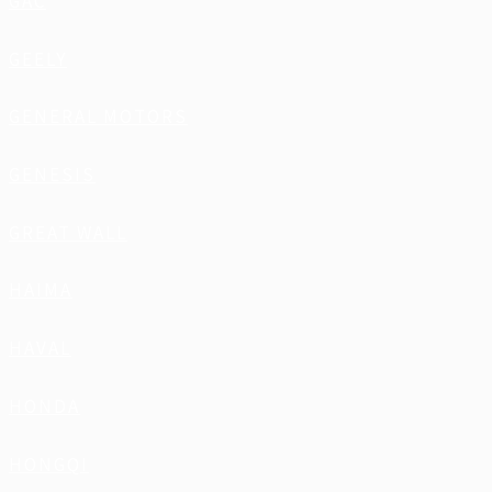
GAC
GEELY
GENERAL MOTORS
GENESIS
GREAT WALL
HAIMA
HAVAL
HONDA
HONGQI