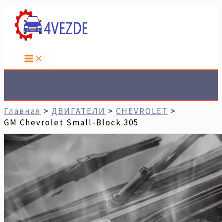
Перейти
Имя*
Email*
Сайт
К
Содержимому
Поиск
Главная
ДВИГАТЕЛИ
CHEVROLET
GM Chevrolet Small-Block 305