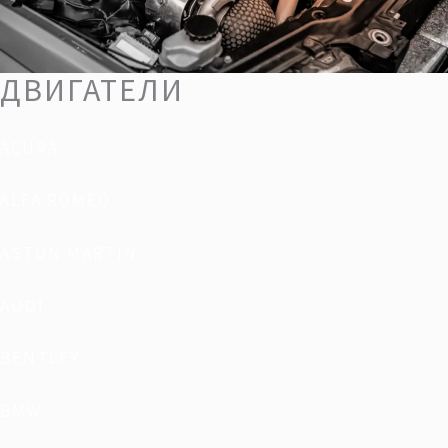
ДВИГАТЕЛИ
ACURA
ALFA ROMEO
ASTON MARTIN
AUDI
BENTLEY
BMW