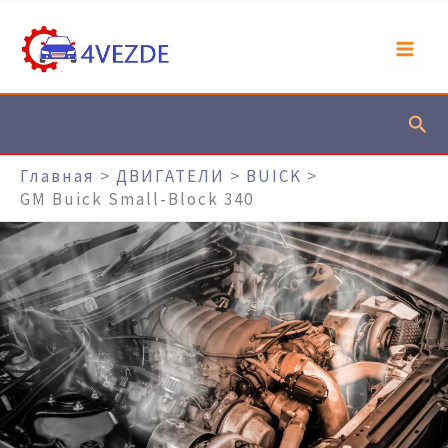
Перейти
К
Содержимому
Пои
Главная
ДВИГАТЕЛИ
BUICK
GM Buick Small-Block 340