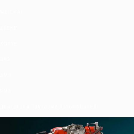
WEICHAI
ZEEKR
ZOTYE
ВАЗ
ЗМЗ
ЯМЗ
Двигатели Грузовых Автомобилей