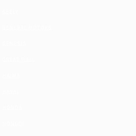
GEELY
GENERAL MOTORS
GENESIS
GREAT WALL
HAIMA
HAVAL
HONDA
HONGQI