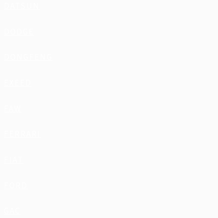
DATSUN
DODGE
DONGFENG
EXEED
FAW
FERRARI
FIAT
FORD
GAC