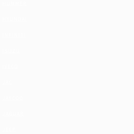
HUMMER
HYUNDAI
INFINITI
ISUZU
IVECO
JAC
JAECOO
JAGUAR
JEEP