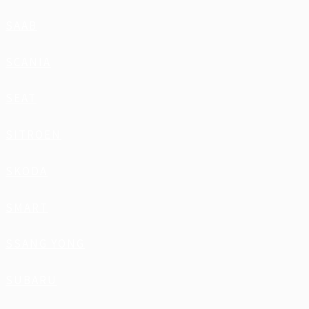
SAAB
SCANIA
SEAT
SITROEN
SKODA
SMART
SSANG YONG
SUBARU