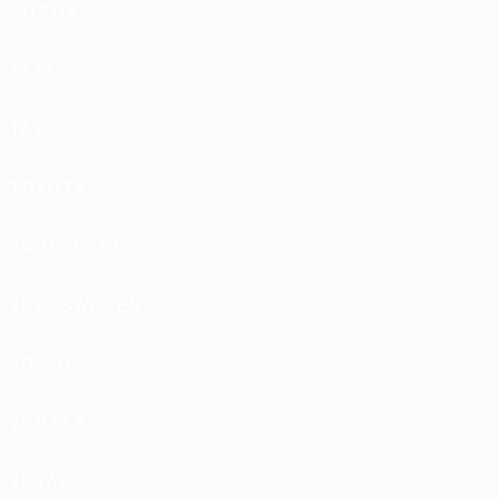
SUZUKI
TATA
TATRA
TOYOTA
VM MOTORI
VOLKSWAGEN
VOLVO
VORTEX
VOYAH