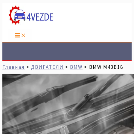
Перейти
Имя*
Email*
Сайт
К
Содержимому
Поиск
Главная
ДВИГАТЕЛИ
BMW
BMW M43B18