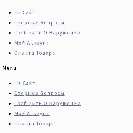
Перейти
Искать:
Количество
На Сайт
К
Товара
Спорные Вопросы
Содержимому
Ремонт
Сообщить О Нарушении
Двигателей
Мой Аккаунт
ROVER
Оплата Товара
Серии
K
Menu
-
На Сайт
11K,
Спорные Вопросы
14K,
Сообщить О Нарушении
16K,
Мой Аккаунт
16K,
Оплата Товара
18K