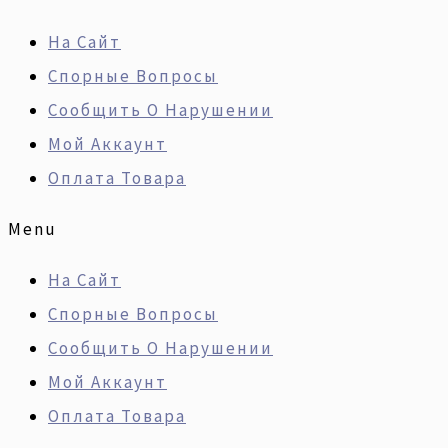
Перейти
Искать:
Количество
На Сайт
К
Товара
Спорные Вопросы
Содержимому
Ремонт
Сообщить О Нарушении
Двигателей
Мой Аккаунт
HONDA
Оплата Товара
L15,
K20,
Menu
Рус.
На Сайт
Спорные Вопросы
Сообщить О Нарушении
Мой Аккаунт
Оплата Товара