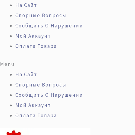
Перейти
Искать:
Количество
На Сайт
К
Товара
Спорные Вопросы
Содержимому
Двигатели
Сообщить О Нарушении
V12
Мой Аккаунт
Mercedes
Оплата Товара
M275/M278.
Menu
Устройство
На Сайт
И
Спорные Вопросы
Обслуживание,
Сообщить О Нарушении
Рус.
Мой Аккаунт
Оплата Товара