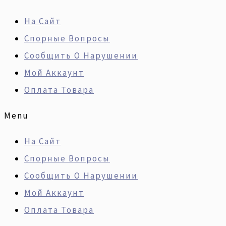
Перейти
Искать:
Количество
На Сайт
К
Товара
Спорные Вопросы
Содержимому
Ремонт
Сообщить О Нарушении
Двигателя
Мой Аккаунт
TOYOTA
Оплата Товара
2ZR-
FXE,
Menu
Рус
На Сайт
Спорные Вопросы
Сообщить О Нарушении
Мой Аккаунт
Оплата Товара