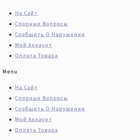
Перейти
Искать:
Количество
На Сайт
К
Товара
Спорные Вопросы
Содержимому
Ремонт
Сообщить О Нарушении
Двигателя
Мой Аккаунт
TOYOTA
Оплата Товара
2JZ-
GE
Menu
На Сайт
Спорные Вопросы
Сообщить О Нарушении
Мой Аккаунт
Оплата Товара