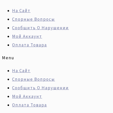
Перейти
Искать:
Количество
На Сайт
К
Товара
Спорные Вопросы
Содержимому
Ремонт
Сообщить О Нарушении
Двигателя
Мой Аккаунт
Nissan
Оплата Товара
YD25DDTi
Menu
На Сайт
Спорные Вопросы
Сообщить О Нарушении
Мой Аккаунт
Оплата Товара