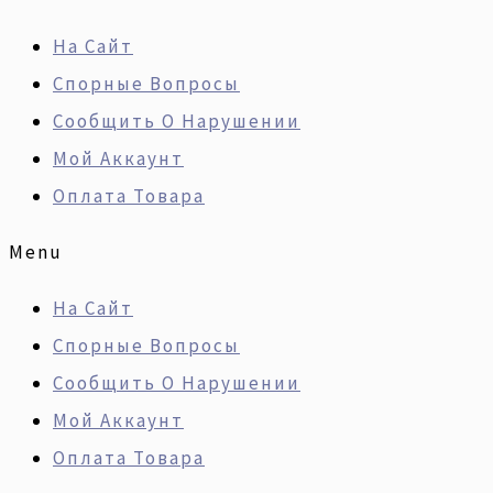
Перейти
Искать:
Количество
На Сайт
К
Товара
Спорные Вопросы
Содержимому
Ремонт
Сообщить О Нарушении
Двигателя
Мой Аккаунт
HYUNDAI
Оплата Товара
G4FJ
1.6T-
Menu
GDI
На Сайт
Спорные Вопросы
Сообщить О Нарушении
Мой Аккаунт
Оплата Товара