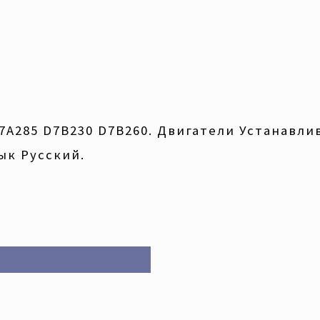
285 D7B230 D7B260. Двигатели Устанавлив
зык Русский.