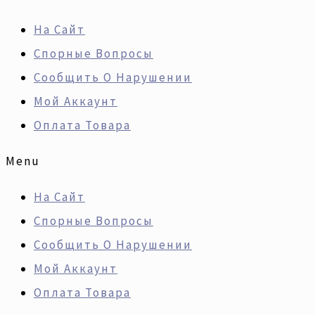
Перейти
Искать:
Количество
На Сайт
К
Товара
Спорные Вопросы
Содержимому
Капитальный
Сообщить О Нарушении
Ремонт
Мой Аккаунт
Двигателей
Оплата Товара
VOLVO
D7A285
Menu
D7B230
На Сайт
D7B260,
Спорные Вопросы
Рус.
Сообщить О Нарушении
Мой Аккаунт
Оплата Товара