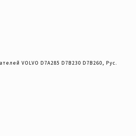
телей VOLVO D7A285 D7B230 D7B260, Рус.